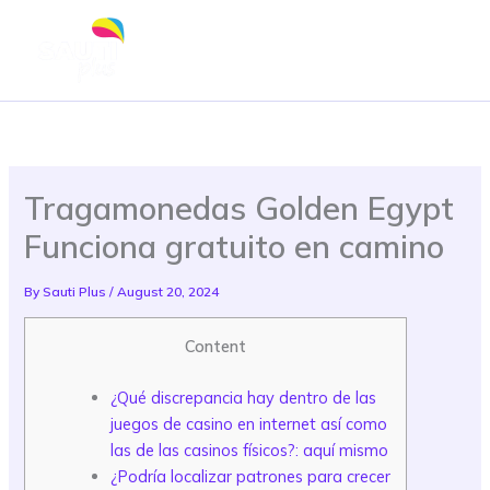
Skip
to
content
Tragamonedas Golden Egypt
Funciona gratuito en camino
By
Sauti Plus
/
August 20, 2024
Content
¿Qué discrepancia hay dentro de las
juegos de casino en internet así­ como
las de las casinos físicos?: aquí mismo
¿Podría localizar patrones para crecer