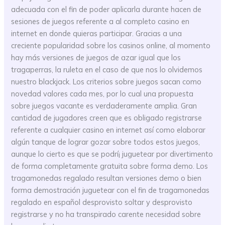
adecuada con el fin de poder aplicarla durante hacen de
sesiones de juegos referente a al completo casino en
internet en donde quieras participar. Gracias a una
creciente popularidad sobre los casinos online, al momento
hay más versiones de juegos de azar igual que los
tragaperras, la ruleta en el caso de que nos lo olvidemos
nuestro blackjack. Los criterios sobre juegos sacan como
novedad valores cada mes, por lo cual una propuesta
sobre juegos vacante es verdaderamente amplia. Gran
cantidad de jugadores creen que es obligado registrarse
referente a cualquier casino en internet así­ como elaborar
algún tanque de lograr gozar sobre todos estos juegos,
aunque lo cierto es que se podrí¡ juguetear por divertimento
de forma completamente gratuita sobre forma demo. Los
tragamonedas regalado resultan versiones demo o bien
forma demostración juguetear con el fin de tragamonedas
regalado en español desprovisto soltar y desprovisto
registrarse y no ha transpirado carente necesidad sobre