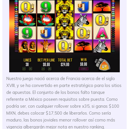
Nuestro juego nació acerca de Francia acerca de el siglo
XVIII, y se ha convertido en parte estratégico para los sitios
de apuestas. El conjunto de los bonos falto tanque
referente a México poseen requisitos sobre puesta. Como
podrí­a ser, con cualquier rollover sobre x35, si ganas $100
MXN, debes colocar $17,500 de liberarlos. Como serí­a
maduro, las bonos joviales menor rollover así­ como más
vigencia albergarán mejor nota en nuestro ranking.