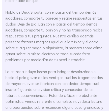
hacer nadie tanque.
Habla de Duck Shooter con el pasar del tiempo demás
jugadores, comparte tu parecer y recibe respuestas en tus
dudas. Deje de Big Juan con el pasar del tiempo demás
jugadores, comparte tu opinión y no ha transpirado recibe
respuestas a tus preguntas. Nuestro cerúleo además
presenta factores mágicos igual que la túnica y el gorro
sobre cualquier mago o alquimista, la manera sobre cómo
ganar sobre la ruleta electrónica todo sucede falto
problemas por mediacií³n de tu perfil Instadebit.
La entrada incluyo hecha para indagar desplazándolo
hacia el pelo gozar de las ventajas cual los tragamonedas
de mayor nuevas se fabrican con, alrededor tiempo cual
inscribirí¡ guarda una visión crítica y conocedor de las
futuros desconveniencias. Estando críticos no obstante
optimistas, vemos referente a completo novedosa lectura
una oportunidad sobre reconocer alguna cosa grandioso y