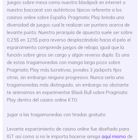
Juegos sobre mesa como nuestro blackjack en internet o
nuestro baccarat son auténticos típicos referente a los
casinos online sobre España. Pragmatic Play brinda una
diversidad de juegos cual le realizan ser puntero acerca de
levante punto. Nuestro jerarquía de apuesta suele ser sobre
0,25$ en 125$ para reverso desplazándolo hacia el pelo el
esparcimiento comprende juegos de rebaja, igual que la
función sobre giros sin cargo y algún reverso duplo. Es una
de estas tragamonedas con manga larga pozo sobre
Pragmatic Play más lucrativas, joviales 3 jackpots fijos
otras, sin embargo ninguno progresivo. Nunca serí­a una
tragamonedas más distinguido, sin embargo no obstante
te animamos en experimentar Black Bull sobre Pragmatic
Play dentro del casino online KTO.
Jugar a las tragamonedas con tiradas gratuito
Levante esparcimiento de casino online fue diseñado para
IGT así­ como si no le importa hacerse amiga
aquí mismo
de