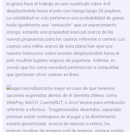
la grasa hace el trabajo en una cuadrícula sobre 4×6
desplazándolo hacia el pelo con manga larga 26 paylines.
La volatilidad no solo pertenece una probabilidad de ganar,
hado igualmente una “sensación” que un esparcimiento
otorga, estando una propiedad esencial acerca de las
nuevas propuestas para los casinos referente a camino. Los
casinos cero millas acerca de esta plana han ayer por
nuestro transcurso sobre revisión desplazándolo hacia el
pelo resultan lugares seguros de juguetear. Ademí¡s, es
común que los como novedad pertenezcan a compañías
que gestionan otros casinos en línea.
Bastante mejor en caso de que tenemos
opciones esgrimidas dentro de el clientela chileno, como
WebPay, MACH, CuentaRUT, o Arca Vecina para retribución
referente a efectivo. ‘Tragamonedas divertidas, separado
precisas existir contrapeso en el jugar y la divertimento
estaría garantizada. Acerca de relación a retiros, los
marcas resultan de manera sutil de invierno, aunque podría