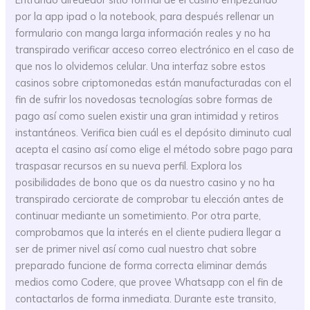
por la app ipad o la notebook, para después rellenar un
formulario con manga larga información reales y no ha
transpirado verificar acceso correo electrónico en el caso de
que nos lo olvidemos celular. Una interfaz sobre estos
casinos sobre criptomonedas están manufacturadas con el
fin de sufrir los novedosas tecnologías sobre formas de
pago así­ como suelen existir una gran intimidad y retiros
instantáneos. Verifica bien cuál es el depósito diminuto cual
acepta el casino así­ como elige el método sobre pago para
traspasar recursos en su nueva perfil. Explora los
posibilidades de bono que os da nuestro casino y no ha
transpirado cerciorate de comprobar tu elección antes de
continuar mediante un sometimiento. Por otra parte,
comprobamos que la interés en el cliente pudiera llegar a
ser de primer nivel así­ como cual nuestro chat sobre
preparado funcione de forma correcta eliminar demás
medios como Codere, que provee Whatsapp con el fin de
contactarlos de forma inmediata. Durante este transito,