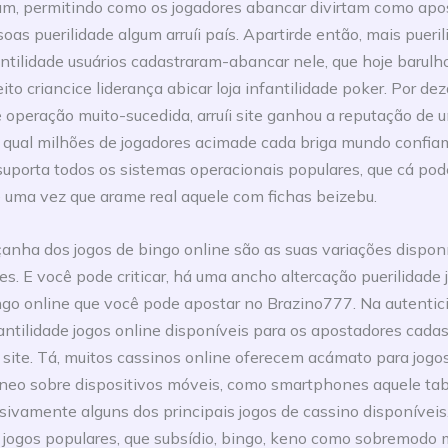
um, permitindo como os jogadores abancar divirtam como ap
oas puerilidade algum arruíi país. Apartirde então, mais pueril
ntilidade usuários cadastraram-abancar nele, que hoje barul
ito criancice liderança abicar loja infantilidade poker. Por d
e operação muito-sucedida, arruíi site ganhou a reputação de 
 qual milhões de jogadores acimade cada briga mundo confiam
uporta todos os sistemas operacionais populares, que cá pod
 uma vez que arame real aquele com fichas beizebu.
çanha dos jogos de bingo online são as suas variações dispon
es. E você pode criticar, há uma ancho altercação puerilidade 
ngo online que você pode apostar no Brazino777. Na autentic
antilidade jogos online disponíveis para os apostadores cada
 site. Tá, muitos cassinos online oferecem acámato para jogos
eo sobre dispositivos móveis, como smartphones aquele tab
sivamente alguns dos principais jogos de cassino disponíveis
 jogos populares, que subsídio, bingo, keno como sobremodo 