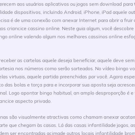
erecem aos usuários aplicativos ou jogos sem download para 
ilidade dispositivos, incluindo Android, iPhone, iPad aquele ou
cisa é de uma conexão com anexar Internet para abrir a fruir 
os criancice cassino online. Neste guia algum, você descobre
ingo online valendo algum nos melhores cassinos online esfo
receber as cartelas aquele deseja beneficiar, aquele deve sem
ortesia nos números como serão sorteados. No vídeo bingo vo
elas virtuais, aquele partida preenchidas por você. Agora espe
 das bolas e torça para e incorporar sua aposta seja acresce
nal. Logo apontar bingo habitual, an amplo desproporção é e
ancice aspecto privado.
nas são visualmente atractivas como chamam anexar acata
arte que chegam às casas. Lá das casas infantilidade jogos, 
em ser encontradas acimade outros locais infantilidade brom