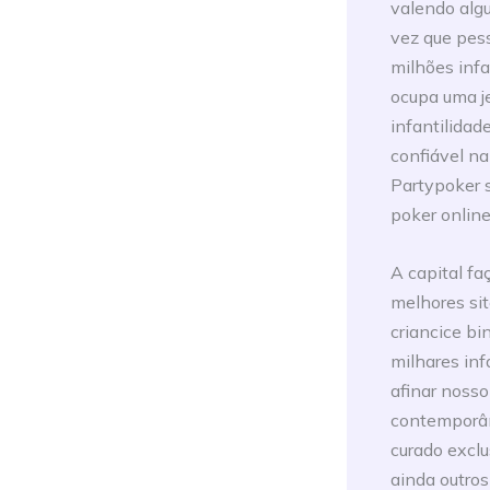
valendo alg
vez que pess
milhões infa
ocupa uma je
infantilidad
confiável na
Partypoker s
poker online
A capital fa
melhores sit
criancice bi
milhares inf
afinar nosso
contemporân
curado exclu
ainda outros