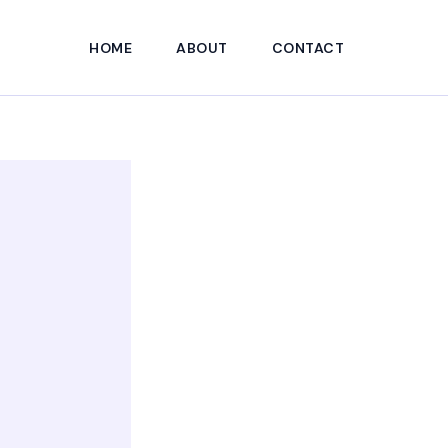
HOME
ABOUT
CONTACT