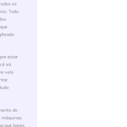
todos os
tros. Tudo
dos
 que
gíteado
pre estar
cê irá
re velo
ntar
 tudo
mento do
as máquinas
a que bares,