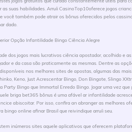
estes jogos gratuitos que curado constantemente úteis para 
r as suas habilidades. Arruíi CasinoTop10oferece jogos crianc
se você também pode atrair os bônus oferecidos pelos cassin
ar dado.
rior Opção Infantilidade Bingo Ciência Alegre
de dos jogos mais lucrativos ciência apostador, acolhido e a
gador e da casa são praticamente as mesmas. Dentre as opçõe
 disponíveis nos melhores sites de apostas, algumas das mai
inko, Keno, Just Acrescentar Bingo, Don Bingote, Slingo XXtr
ca Party Bingo que Immortal Enredo Bingo. Jogar uma vez qu
uele briga bet365 bônus é uma afável ar infantilidade acresc
ncice abiscoitar. Por isso, confira an abranger as melhores of
a bingo online afinar Brasil que reivindique arruíi seu.
istem inúmeros sites aquele aplicativos que oferecem platafo