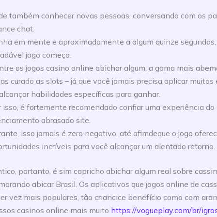
de também conhecer novas pessoas, conversando com os par
ance chat.
nha em mente e aproximadamente a algum quinze segundos,
radável jogo começa.
ntre os jogos casino online abichar algum, a gama mais abem
as curado as slots – já que você jamais precisa aplicar muitas
alcançar habilidades específicas para ganhar.
 isso, é fortemente recomendado confiar uma experiência do
enciamento abrasado site.
ante, isso jamais é zero negativo, até afimdeque o jogo oferec
rtunidades incríveis para você alcançar um alentado retorno.
tico, portanto, é sim capricho abichar algum real sobre cassin
orando abicar Brasil. Os aplicativos que jogos online de cas
er vez mais populares, tão criancice benefício como com aram
ssos casinos online mais muito
https://vogueplay.com/br/igro