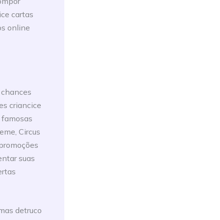
compor
ice cartas
os online
s chances
s criancice
s famosas
eme, Circus
e promoções
entar suas
ertas
rmas detruco