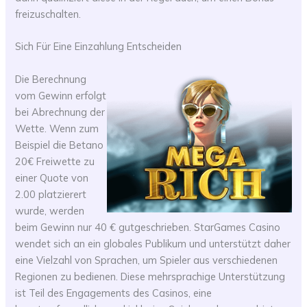
freizuschalten.
Sich Für Eine Einzahlung Entscheiden
Die Berechnung
vom Gewinn erfolgt
bei Abrechnung der
Wette. Wenn zum
Beispiel die Betano
20€ Freiwette zu
einer Quote von
2.00 platzierert
wurde, werden
beim Gewinn nur 40 € gutgeschrieben. StarGames Casino
wendet sich an ein globales Publikum und unterstützt daher
eine Vielzahl von Sprachen, um Spieler aus verschiedenen
Regionen zu bedienen. Diese mehrsprachige Unterstützung
ist Teil des Engagements des Casinos, eine