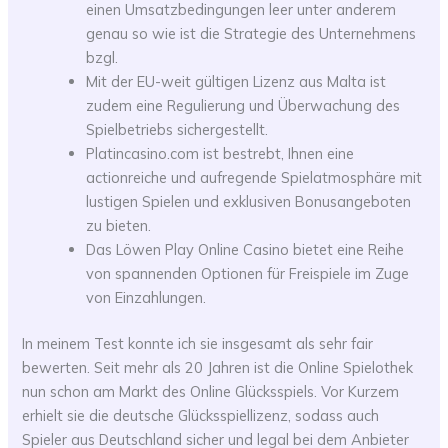
einen Umsatzbedingungen leer unter anderem
genau so wie ist die Strategie des Unternehmens
bzgl.
Mit der EU-weit gültigen Lizenz aus Malta ist
zudem eine Regulierung und Überwachung des
Spielbetriebs sichergestellt.
Platincasino.com ist bestrebt, Ihnen eine
actionreiche und aufregende Spielatmosphäre mit
lustigen Spielen und exklusiven Bonusangeboten
zu bieten.
Das Löwen Play Online Casino bietet eine Reihe
von spannenden Optionen für Freispiele im Zuge
von Einzahlungen.
In meinem Test konnte ich sie insgesamt als sehr fair
bewerten. Seit mehr als 20 Jahren ist die Online Spielothek
nun schon am Markt des Online Glücksspiels. Vor Kurzem
erhielt sie die deutsche Glücksspiellizenz, sodass auch
Spieler aus Deutschland sicher und legal bei dem Anbieter