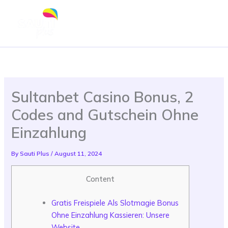
Skip
to
content
Sultanbet Casino Bonus, 2
Codes and Gutschein Ohne
Einzahlung
By
Sauti Plus
/
August 11, 2024
Content
Gratis Freispiele Als Slotmagie Bonus
Ohne Einzahlung Kassieren: Unsere
Website