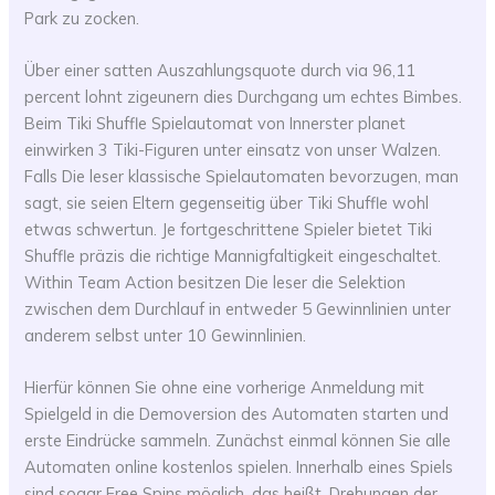
Park zu zocken.
Über einer satten Auszahlungsquote durch via 96,11
percent lohnt zigeunern dies Durchgang um echtes Bimbes.
Beim Tiki Shuffle Spielautomat von Innerster planet
einwirken 3 Tiki-Figuren unter einsatz von unser Walzen.
Falls Die leser klassische Spielautomaten bevorzugen, man
sagt, sie seien Eltern gegenseitig über Tiki Shuffle wohl
etwas schwertun. Je fortgeschrittene Spieler bietet Tiki
Shuffle präzis die richtige Mannigfaltigkeit eingeschaltet.
Within Team Action besitzen Die leser die Selektion
zwischen dem Durchlauf in entweder 5 Gewinnlinien unter
anderem selbst unter 10 Gewinnlinien.
Hierfür können Sie ohne eine vorherige Anmeldung mit
Spielgeld in die Demoversion des Automaten starten und
erste Eindrücke sammeln. Zunächst einmal können Sie alle
Automaten online kostenlos spielen. Innerhalb eines Spiels
sind sogar Free Spins möglich, das heißt, Drehungen der