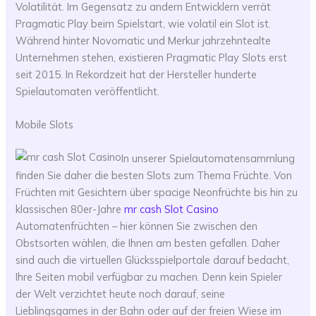
Volatilität. Im Gegensatz zu andern Entwicklern verrät
Pragmatic Play beim Spielstart, wie volatil ein Slot ist.
Während hinter Novomatic und Merkur jahrzehntealte
Unternehmen stehen, existieren Pragmatic Play Slots erst
seit 2015. In Rekordzeit hat der Hersteller hunderte
Spielautomaten veröffentlicht.
Mobile Slots
In unserer Spielautomatensammlung
finden Sie daher die besten Slots zum Thema Früchte. Von
Früchten mit Gesichtern über spacige Neonfrüchte bis hin zu
klassischen 80er-Jahre
mr cash Slot Casino
Automatenfrüchten – hier können Sie zwischen den
Obstsorten wählen, die Ihnen am besten gefallen. Daher
sind auch die virtuellen Glücksspielportale darauf bedacht,
Ihre Seiten mobil verfügbar zu machen. Denn kein Spieler
der Welt verzichtet heute noch darauf, seine
Lieblingsgames in der Bahn oder auf der freien Wiese im