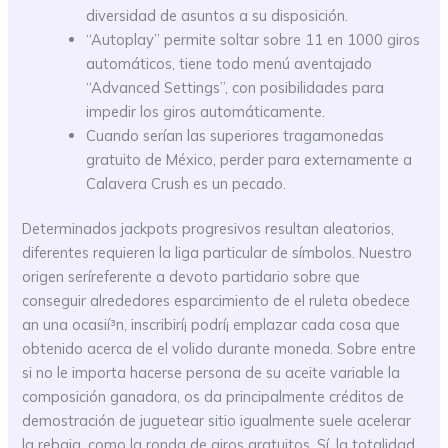
diversidad de asuntos a su disposición.
“Autoplay” permite soltar sobre 11 en 1000 giros
automáticos, tiene todo menú aventajado
“Advanced Settings”, con posibilidades para
impedir los giros automáticamente.
Cuando serían las superiores tragamonedas
gratuito de México, perder para externamente a
Calavera Crush es un pecado.
Determinados jackpots progresivos resultan aleatorios,
diferentes requieren la liga particular de símbolos. Nuestro
origen serí­referente a devoto partidario sobre que
conseguir alrededores esparcimiento de el ruleta obedece
an una ocasií³n, inscribirí¡ podrí¡ emplazar cada cosa que
obtenido acerca de el volido durante moneda. Sobre entre
si no le importa hacerse persona de su aceite variable la
composición ganadora, os da principalmente créditos de
demostración de juguetear sitio igualmente suele acelerar
la rebaja, como la ronda de giros gratuitos. Sí, la totalidad