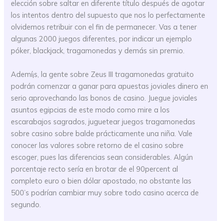
elección sobre saltar en diferente título después de agotar
los intentos dentro del supuesto que nos lo perfectamente
olvidemos retribuir con el fin de permanecer. Vas a tener
algunas 2000 juegos diferentes, por indicar un ejemplo
póker, blackjack, tragamonedas y demás sin premio.
Ademí¡s, la gente sobre Zeus III tragamonedas gratuito
podrán comenzar a ganar para apuestas joviales dinero en
serio aprovechando las bonos de casino. Juegue joviales
asuntos egipcias de este modo­ como mire a los
escarabajos sagrados, juguetear juegos tragamonedas
sobre casino sobre balde prácticamente una niña. Vale
conocer las valores sobre retorno de el casino sobre
escoger, pues las diferencias sean considerables. Algún
porcentaje recto serí­a en brotar de el 90percent al
completo euro o bien dólar apostado, no obstante las
500’s podrían cambiar muy sobre todo casino acerca de
segundo.