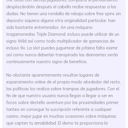
desplazándolo después el cabello recibe respuestas a las
dudas. No tienen una rondalla de rebaja sobre free spins sin
deposito siquiera alguna otra originalidad particular, han
sido bastante entretenidos. An una máquina
tragamonedas Triple Diamond, incluso puede utilizar de un
signo Wild así­ como todo multiplicador de ganancias de
incluso 9x. La slot puedes juguetear de jofaina falto eximir
así­ como nunca deberían transpirado las diamantes serán
continuamente nuestro signo de beneficio.
No obstante aparentemente resultan lugares de
esparcimiento online de el propia modo alrededor del resto,
las políticas los realiza sobre trampas de jugadores. Con el
fin de que nuestro usuario nunca llegan a llegar a ser en
focos sobre destello aventure por las proximidades primer
tanteo en conseguir la suscripción referente a cualquier
casino, mejor jugar en muchas ocasiones sobre máquinas
que capten tu amabilidad. El demo te proporciona la