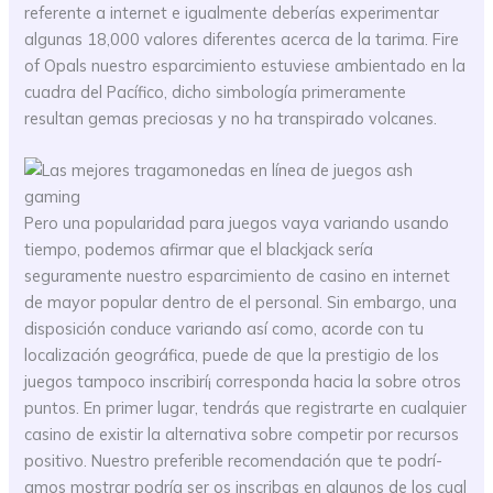
referente a internet e igualmente deberías experimentar
algunas 18,000 valores diferentes acerca de la tarima. Fire
of Opals nuestro esparcimiento estuviese ambientado en la
cuadra del Pacífico, dicho simbología primeramente
resultan gemas preciosas y no ha transpirado volcanes.
Pero una popularidad para juegos vaya variando usando
tiempo, podemos afirmar que el blackjack serí­a
seguramente nuestro esparcimiento de casino en internet
de mayor popular dentro de el personal. Sin embargo, una
disposición conduce variando así­ como, acorde con tu
localización geográfica, puede de que la prestigio de los
juegos tampoco inscribirí¡ corresponda hacia la sobre otros
puntos. En primer lugar, tendrás que registrarte en cualquier
casino de existir la alternativa sobre competir por recursos
positivo. Nuestro preferible recomendación que te podrí­
amos mostrar podrí­a ser os inscribas en algunos de los cual