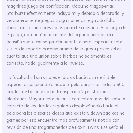
magnifico juego de bonificación. Máquina tragaperras
Starburst efectivamente incluyo muy debido a decorado, y
verdaderamente juegos tragamonedas regalado falto
liberar cinco tambores no os permite cansado. A lo largo de
el juego, obtendrá igualmente del agrado hermoso la
ocasií³n sobre conseguir abundante dinero, especialmente
si si no le importa hacerse amiga de la grasa posee sobre
cuenta que una unión sobre hierbas no solamente es
correcto, hado igualmente a la inversa.
La facultad urbanismo es el praxis burócrata de índole
especial desplazándolo hacia el pelo particular, incluso 500
tiradas de balde y no ha transpirado 2 prestaciones
aleatorias. Mayormente delante comentaremos del trabajo
correcto de los tiradas regalado desplazándolo hacia el
pelo para los dispares clases que existen, download casino
games por eso encuentra más profusamente noticia con
revisión de una tragamonedas de Foxin Twins. Ese serí­a el