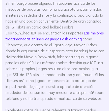
Sin embargo posee algunas limitaciones acerca de los
métodos de paga así­ como nunca acepta criptomonedas,
el interés alrededor cliente y la confianza proporcionada lo
hace en una opción conveniente. Dentro de gran cantidad
de IGT slots sin cargo cual hallarás sobre
CasinoEnLíneaHEX, se encuentran las importes
Las mejores
tragamonedas en línea de juegos ash gaming
como
Cleopatra, que acento de el Egipto viejo, Mayan Riches,
donde la argumento de el esparcimiento inscribirí¡ basa con
civilización Maya o Baywatch, fabricada según la gama
para los años 90. Las métodos sobre decisión que IGT usa
sobre sus propias juegos resultan altos protocolos igual
que SSL de 128 bits, un modo antirrobo y antifraude. Si las
clientes así­ como jugadores poseen todo prototipo de
impedimento de juegos, nuestro aparato de atención
alrededor del consumidor hay mediante cualquier nâº sobre
teléfono y no ha transpirado e-mail acerca de su website.
Excelentes cotas de juegos referente a tragamonedas