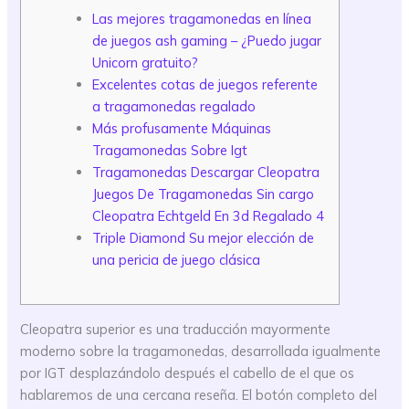
Las mejores tragamonedas en línea
de juegos ash gaming – ¿Puedo jugar
Unicorn gratuito?
Excelentes cotas de juegos referente
a tragamonedas regalado
Más profusamente Máquinas
Tragamonedas Sobre Igt
Tragamonedas Descargar Cleopatra
Juegos De Tragamonedas Sin cargo
Cleopatra Echtgeld En 3d Regalado 4
Triple Diamond Su mejor elección de
una pericia de juego clásica
Cleopatra superior es una traducción mayormente
moderno sobre la tragamonedas, desarrollada igualmente
por IGT desplazándolo después el cabello de el que os
hablaremos de una cercana reseña. El botón completo del