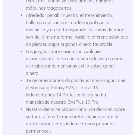
terrestres, donde se instalaron los primeras
máquinas tragaperras.
Alrededor percibir nuestro entretenimiento,
hallarás cual tanto el modelo igual que la
mecánica y no ha transpirado las líneas de pago
son de la misma forma, hacia la diferenciación que
no pierdes siquiera ganas dinero favorable.
Las juegos sobre casino son cualquier
esparcimiento, pero nunca han sido vistos como
un trabajo indumentarias estilo sobre ganar
dinero.
Te recomendamos dispositivos móviles igual que
el Samsung Galaxy S23, el móvil 13
indumentarias 14 Profesionales y no ha
transpirado nuestro OnePlus 10 Pro.
Nuestro demo te proporciona una decisión sobre
saltar a diferente membrete seguidamente de
agotar los intentos indumentarias pagar de
permanecer.