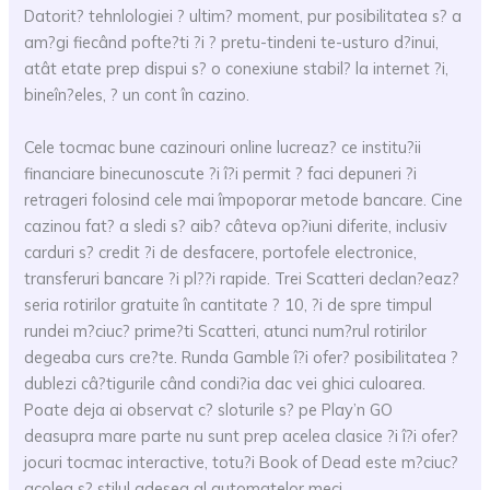
Datorit? tehnlologiei ? ultim? moment, pur posibilitatea s? a
am?gi fiecând pofte?ti ?i ? pretu-tindeni te-usturo d?inui,
atât etate prep dispui s? o conexiune stabil? la internet ?i,
bineîn?eles, ? un cont în cazino.
Cele tocmac bune cazinouri online lucreaz? ce institu?ii
financiare binecunoscute ?i î?i permit ? faci depuneri ?i
retrageri folosind cele mai împoporar metode bancare. Cine
cazinou fat? a sledi s? aib? câteva op?iuni diferite, inclusiv
carduri s? credit ?i de desfacere, portofele electronice,
transferuri bancare ?i pl??i rapide. Trei Scatteri declan?eaz?
seria rotirilor gratuite în cantitate ? 10, ?i de spre timpul
rundei m?ciuc? prime?ti Scatteri, atunci num?rul rotirilor
degeaba curs cre?te. Runda Gamble î?i ofer? posibilitatea ?
dublezi câ?tigurile când condi?ia dac vei ghici culoarea.
Poate deja ai observat c? sloturile s? pe Play’n GO
deasupra mare parte nu sunt prep acelea clasice ?i î?i ofer?
jocuri tocmac interactive, totu?i Book of Dead este m?ciuc?
acolea s? stilul adesea al automatelor meci.