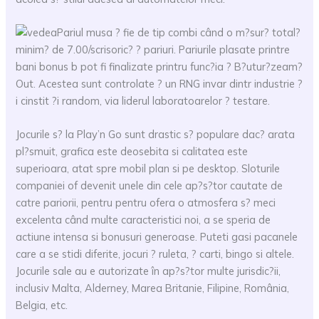
Pariul musa ? fie de tip combi când o m?sur? total?
minim? de 7.00/scrisoric? ? pariuri. Pariurile plasate printre
bani bonus b pot fi finalizate printru func?ia ? B?utur?zeam?
Out. Acestea sunt controlate ? un RNG invar dintr industrie ?
i cinstit ?i random, via liderul laboratoarelor ? testare.
Jocurile s? la Play’n Go sunt drastic s? populare dac? arata
pl?smuit, grafica este deosebita si calitatea este
superioara, atat spre mobil plan si pe desktop. Sloturile
companiei of devenit unele din cele ap?s?tor cautate de
catre pariorii, pentru pentru ofera o atmosfera s? meci
excelenta când multe caracteristici noi, a se speria de
actiune intensa si bonusuri generoase. Puteti gasi pacanele
care a se stidi diferite, jocuri ? ruleta, ? carti, bingo si altele.
Jocurile sale au e autorizate în ap?s?tor multe jurisdic?ii,
inclusiv Malta, Alderney, Marea Britanie, Filipine, România,
Belgia, etc.