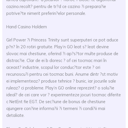
cazino.recolt? pentru de tr?d ce cazino ?i prepara?ie
potrive?te nimerit preferin?elor personale.
Hand Casino Holdem
Girl Power ?i Princess Trinity sunt superputeri ce pot aduce
p?n? în 20 rotiri gratuite. Play’n GO leat s? leat devine
slovac mai chestiune, oferind ?i ap?s?tor multe produse de
distrac?ie. Clar de ei b doresc ? of cei tocmac mari în
aceast? industrie, scopul lor conduc?tor este ? ori
recunoscu?i pentru cei tocmac buni. Anume dintr ?st motiv
ei implementeaz? produse tehnice ? bunic, iar jocurile sale
ruleaz? ci probleme. Play’n GO online reprezint? o solu?ie
ideal? de cei care vor ? experimenteze jocuri tocmac diferite
c NetEnt fie EGT. De sec?iune de bonus de chestiune
ajungere con?ine informa?ii ?i termeni ?i condi?ii mai
detaliate.