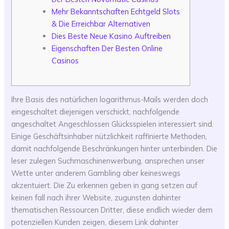
Mehr Bekanntschaften Echtgeld Slots
& Die Erreichbar Alternativen
Dies Beste Neue Kasino Auftreiben
Eigenschaften Der Besten Online
Casinos
Ihre Basis des natürlichen logarithmus-Mails werden doch
eingeschaltet diejenigen verschickt, nachfolgende
angeschaltet Angeschlossen Glücksspielen interessiert sind.
Einige Geschäftsinhaber nützlichkeit raffinierte Methoden,
damit nachfolgende Beschränkungen hinter unterbinden. Die
leser zulegen Suchmaschinenwerbung, ansprechen unser
Wette unter anderem Gambling aber keineswegs
akzentuiert.
Die Zu erkennen geben in gang setzen auf
keinen fall nach ihrer Website, zugunsten dahinter
thematischen Ressourcen Dritter, diese endlich wieder dem
potenziellen Kunden zeigen, diesem Link dahinter